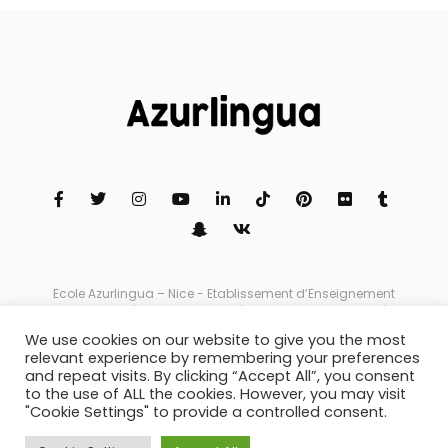
Ecole Azurlingua – Nice - Etablissement d’Enseignement
Supérieur Privé | Azurlingua.com | info@azurlingua.com | 47
Rue Hérold 06000 Nice | Tél. +33(0)4 97 03 07 00 | Fax : +33(0)4
We use cookies on our website to give you the most
97 03 07 03 | Copyright 2021 © Licence Messous Fares SARL au
relevant experience by remembering your preferences
capital de 56 610€ RCS NICE 1990 B 01428 - SIRET 379 498 967
and repeat visits. By clicking “Accept All”, you consent
000 31 NAF 8559 B. Déclaration d’activité enregistrée sous le
to the use of ALL the cookies. However, you may visit
numéro 93.06.074116.06 auprès du préfet de région de
"Cookie Settings" to provide a controlled consent.
Provence-Alpes-Côte d’Azur. Cet enregistrement ne vaut pas
l’agrément de l’Etat.