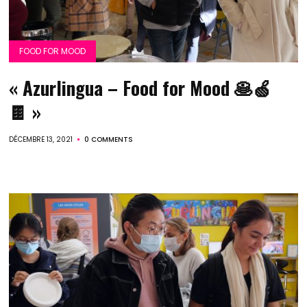
FOOD FOR MOOD
« Azurlingua – Food for Mood 🥞🍏
🍫 »
DÉCEMBRE 13, 2021
0 COMMENTS