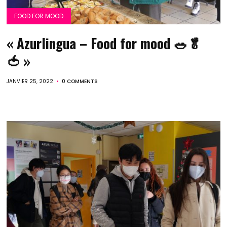
FOOD FOR MOOD
« Azurlingua – Food for mood 🥗🥬
🍅 »
JANVIER 25, 2022
0 COMMENTS